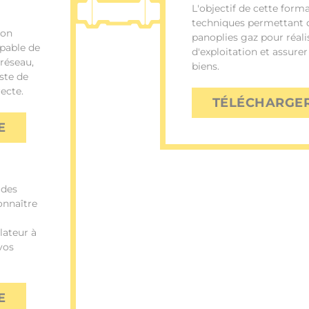
L'objectif de cette form
techniques permettant d'
çon
panoplies gaz pour réali
apable de
d'exploitation et assurer
réseau,
biens.
oste de
recte.
TÉLÉCHARGE
E
 des
onnaître
lateur à
vos
E