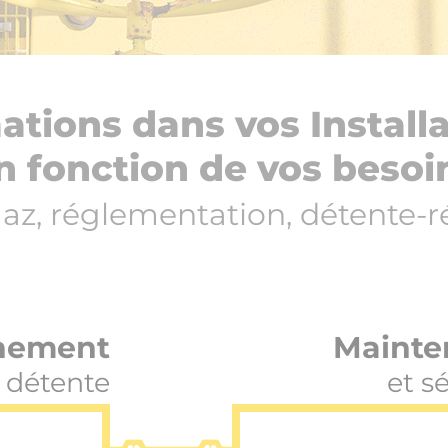
tions dans vos Install
n fonction de vos besoi
gaz, réglementation, détente-r
nement
Mainte
 détente
et s