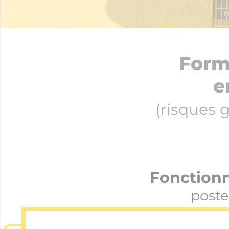
Forma
e
(risques 
Fonction
poste