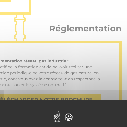
Réglementation
mentation réseau gaz industrie :
ctif de la formation est de pouvoir réaliser une
ction périodique de votre réseau de gaz naturel en
trie, dont vous avez la charge tout en respectant la
mentation et le système normatif.
TÉLÉCHARGER NOTRE BROCHURE
ie & pratique
ctif de la formation est de pouvoir réaliser une
ction périodique de votre réseau de gaz naturel sur site