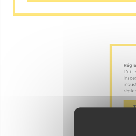
Régle
L'obje
inspe
indus
régle
Théor
L'obje
inspe