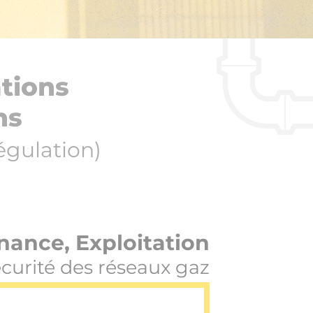
ations
ns
égulation)
nance, Exploitation
écurité des réseaux gaz