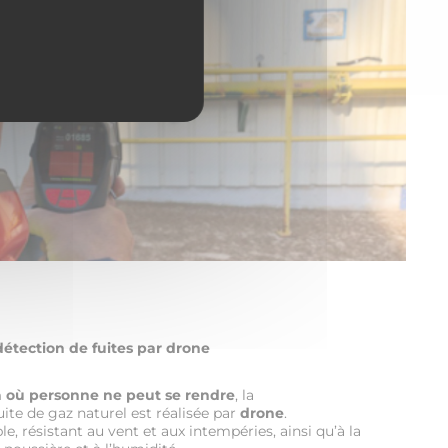
détection de fuites par drone
à où personne ne peut se rendre
, la
ite de gaz naturel est réalisée par
drone
.
le, résistant au vent et aux intempéries, ainsi qu’à la