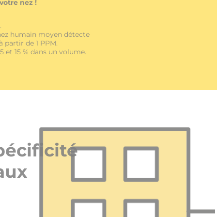
votre nez !
.
 nez humain moyen détecte
à partir de 1 PPM.
 5 et 15 % dans un volume.
écificité
aux