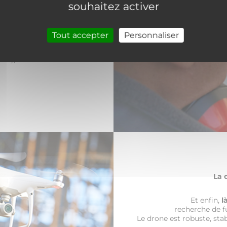
souhaitez activer
aux aériens
Tout accepter
Personnaliser
ériens
(situés à une
lle), nous travaillons
La 
Et enfin,
l
recherche de fu
Le drone est robuste, stab