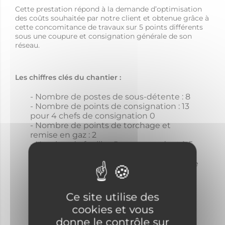
Cette prestation répond à la demande d’optimisation
des coûts souhaitée par notre client et obtenue grâce à
cette concomitance de travaux sur 5 points différents
sous une coupure et consignation générale de son
réseau.
Les chiffres clés du chantier :
Nombre de postes de sous-détente : 8
Nombre de points de consignation : 13
pour 4 chefs de consignation 0
Nombre de points de torchage et
remise en gaz : 2
Nombre de fouilles 5 correspondant à 5
chefs de travaux, 6 soudeurs, 5
techniciens travaux et chauffeurs de pelle
ou grue (soit 17 opérateurs)
Nombre de camions : 2 camions
développement tir radio, 5 contrôleurs
Ce site utilise des
radio
cookies et vous
Assistance remise en gaz : 4 techniciens
donne le contrôle sur
spécialisés détente