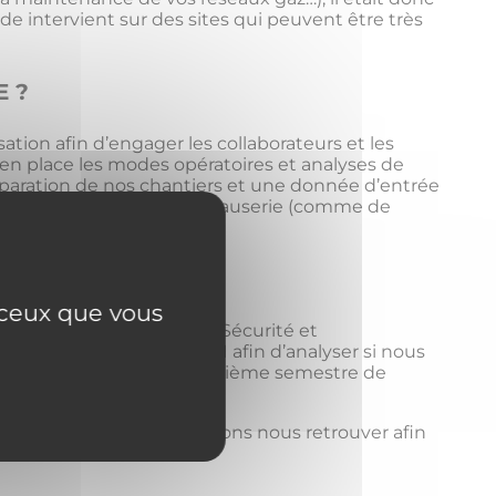
e intervient sur des sites qui peuvent être très
E ?
tion afin d’engager les collaborateurs et les
en place les modes opératoires et analyses de
éparation de nos chantiers et une donnée d’entrée
ques de mise en place de causerie (comme de
r ceux que vous
 signé la charte Hygiène, Sécurité et
à blanc durant l’été 2021 afin d’analyser si nous
 certification durant le deuxième semestre de
e 2021, et que nous pourrons nous retrouver afin