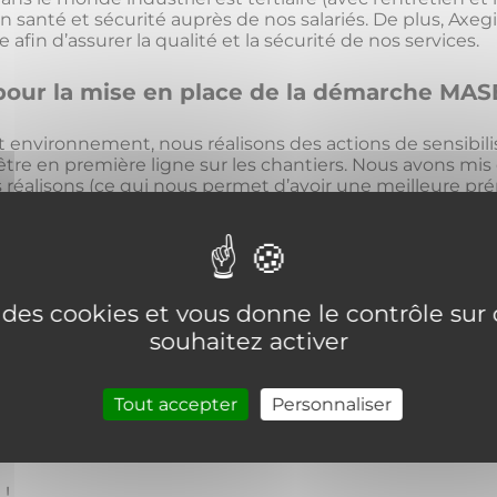
nté et sécurité auprès de nos salariés. De plus, Axegid
 afin d’assurer la qualité et la sécurité de nos services.
pour la mise en place de la démarche MAS
 environnement, nous réalisons des actions de sensibilisa
re en première ligne sur les chantiers. Nous avons mis 
 réalisons (ce qui nous permet d’avoir une meilleure pr
e, nous avons également mis en place des outils classi
n de la certification MASE
e des cookies et vous donne le contrôle su
s en place différentes actions et outils, puis après avoir
souhaitez activer
nterne et en externe. Axegide souhaite réaliser un audit 
in d’être près puis avec la dernière étape : un audit de
Tout accepter
Personnaliser
ous aurons passé les différents caps de cette fin d’anné
n
!