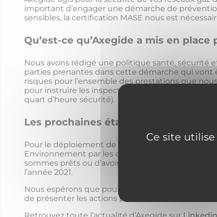
important d’engager une démarche de prévention sa
sensibles, la certification MASE nous est nécessaire
Qu’est-ce qu’Axegide a mis en place 
Nous avons rédigé une politique santé, sécurité et
parties prenantes dans cette démarche qui vont êt
risques pour l’ensemble des prestations que nous
pour instruire les inspections communes). Ensuit
quart d’heure sécurité).
Les prochaines étapes pour l’obtentio
Ce site utilis
Pour le déploiement de la démarche, après avoir mi
Environnement par les différents intervenants en i
sommes prêts ou d’avoir les axes d’amélioration af
l’année 2021.
Nous espérons que pour les fêtes de fin d’année n
de présenter les actions pour l’année 2022.
Retrouvez toute l’actualité d’Axegide sur
Linkedi