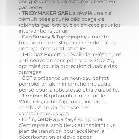
des gaz verts via un acheminement en
gaz porté.
TRIDYMAKER SARL
a révélé une clé
démultipliée pour le déblocage de
robinets gaz, pratique et efficace pour les
interventions terrain.
Geo Survey & Topography
a montré
l’usage du scan 3D pour la modélisation
de tuyauteries industrielles.
JHC Gaz Expert
a dévoilé le revêtement
anti-corrosion sans primaire VISCOTAQ,
optimisé pour la protection durable des
ouvrages.
CGF a présenté un nouveau coffret
pompier en aluminium thermolaqué,
pensé pour la robustesse et la durabilité.
Jérémie Kapitaniuk
a introduit le
Wobbelis, outil d’optimisation de la
combustion via l’analyse des
caractéristiques gaz.
Enfin,
GRDF
a partagé son projet
d’entreprise, ambitieux et inspirant : un
plan de transition pour accélérer la
décarbonation et développer