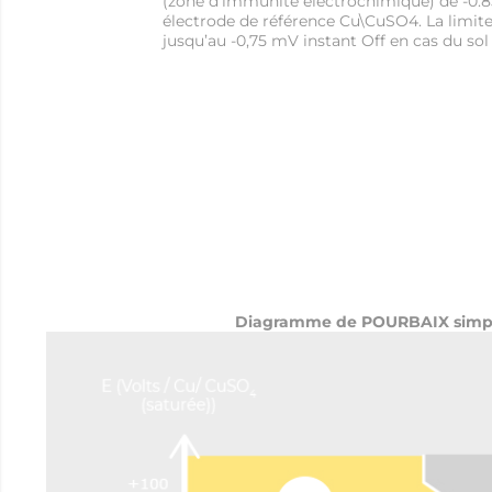
(zone d’immunité électrochimique) de -0.85
électrode de référence Cu\CuSO4. La limi
jusqu’au -0,75 mV instant Off en cas du sol
Diagramme de POURBAIX simpl