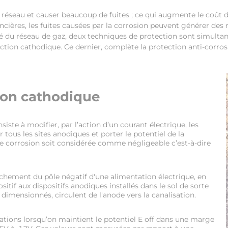
u réseau et causer beaucoup de fuites ; ce qui augmente le coû
ancières, les fuites causées par la corrosion peuvent générer de
é du réseau de gaz, deux techniques de protection sont simultan
on cathodique. Ce dernier, complète la protection anti-corrosio
tion cathodique
iste à modifier, par l’action d’un courant électrique, les
tous les sites anodiques et porter le potentiel de la
 de corrosion soit considérée comme négligeable c’est-à-dire
chement du pôle négatif d'une alimentation électrique, en
ositif aux dispositifs anodiques installés dans le sol de sorte
dimensionnés, circulent de l'anode vers la canalisation.
ations lorsqu’on maintient le potentiel E off dans une marge