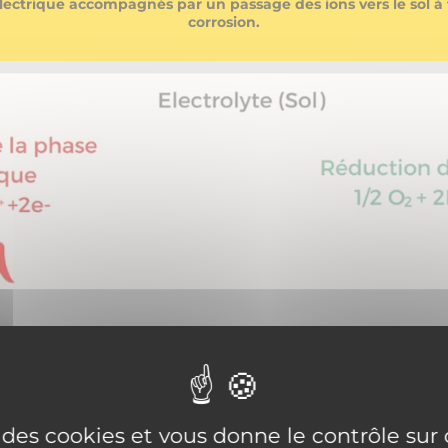
ectrique accompagnés par un passage des ions vers le sol à t
corrosion.
e des cookies et vous donne le contrôle su