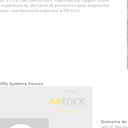
V à -1.2V. Ces valeurs sont mesurées par rapport à une
te supérieure du domaine de protection peut augmenter
 avec une résistivité supérieur à 100 Ω.m.
ifié Système Fereau
Domaine de c
sels et des h