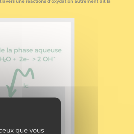
ravers une réactions d’oxydation autrement dit la
r ceux que vous